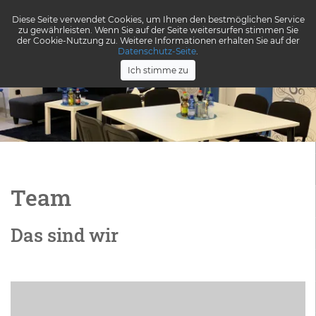
Diese Seite verwendet Cookies, um Ihnen den bestmöglichen Service
zu gewährleisten. Wenn Sie auf der Seite weitersurfen stimmen Sie
Menü
der Cookie-Nutzung zu. Weitere Informationen erhalten Sie auf der
Datenschutz-Seite
.
Ich stimme zu
Team
Das sind wir